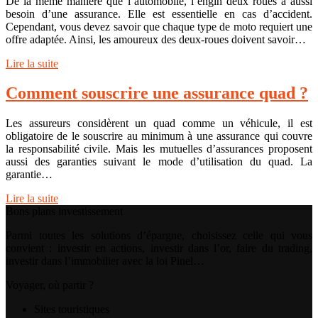
De la même manière que l’automobile, l’engin deux roues a aussi
besoin d’une assurance. Elle est essentielle en cas d’accident.
Cependant, vous devez savoir que chaque type de moto requiert une
offre adaptée. Ainsi, les amoureux des deux-roues doivent savoir…
Lire la suite
Comment souscrire une assurance quad ?
Les assureurs considèrent un quad comme un véhicule, il est
obligatoire de le souscrire au minimum à une assurance qui couvre
la responsabilité civile. Mais les mutuelles d’assurances proposent
aussi des garanties suivant le mode d’utilisation du quad. La
garantie…
Lire la suite
Bons plans investissement
Parmi toutes les solutions d’épargne, choisissez celle qui vous
convient : investir en actions, investir dans l’or, faire du trading,
investir dans l’immobilier avec la loi Pinel…
Voyager, où partir ?
Sites touristiques