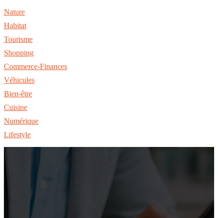
Nature
Habitat
Tourisme
Shopping
Commerce-Finances
Véhicules
Bien-être
Cuisine
Numérique
Lifestyle