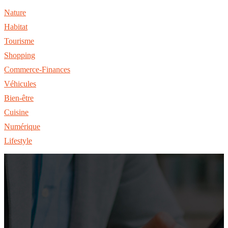
Nature
Habitat
Tourisme
Shopping
Commerce-Finances
Véhicules
Bien-être
Cuisine
Numérique
Lifestyle