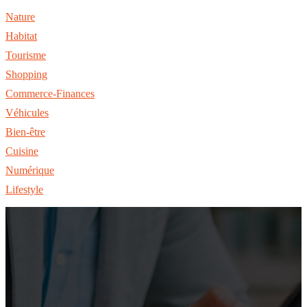
Nature
Habitat
Tourisme
Shopping
Commerce-Finances
Véhicules
Bien-être
Cuisine
Numérique
Lifestyle