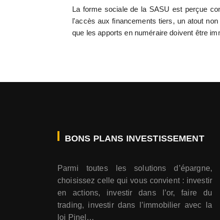
La forme sociale de la SASU est perçue comm
l'accès aux financements tiers, un atout non n
que les apports en numéraire doivent être im
BONS PLANS INVESTISSEMENT
Parmi toutes les solutions d’épargne,
choisissez celle qui vous convient : investir
en actions, investir dans l’or, faire du
trading, investir dans l’immobilier avec la
loi Pinel…