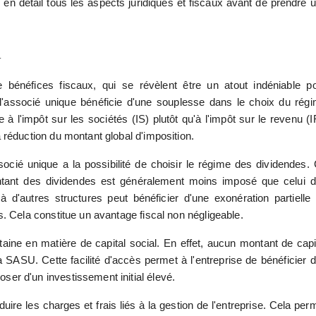
r en détail tous les aspects juridiques et fiscaux avant de prendre 
U
bénéfices fiscaux, qui se révèlent être un atout indéniable p
, l'associé unique bénéficie d'une souplesse dans le choix du rég
e à l'impôt sur les sociétés (IS) plutôt qu'à l'impôt sur le revenu (I
 réduction du montant global d'imposition.
socié unique a la possibilité de choisir le régime des dividendes.
ntant des dividendes est généralement moins imposé que celui 
d'autres structures peut bénéficier d'une exonération partielle
s. Cela constitue un avantage fiscal non négligeable.
rtaine en matière de capital social. En effet, aucun montant de capi
a SASU. Cette facilité d'accès permet à l'entreprise de bénéficier 
er d'un investissement initial élevé.
ire les charges et frais liés à la gestion de l'entreprise. Cela per