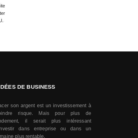
ite
ter
U.
IDÉES DE BUSINESS
acer son argent est un investissement à
oindre risque. Mais pour plus de
ndement, il serait plus intéressant
investir dans entreprise ou dans un
maine plus rentable.