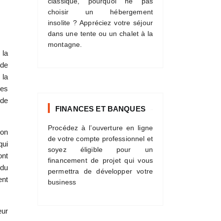
classique, pourquoi ne pas
choisir un hébergement
insolite ? Appréciez votre séjour
dans une tente ou un chalet à la
montagne.
 la
 de
 la
mes
 de
FINANCES ET BANQUES
Procédez à l’ouverture en ligne
ion
de votre compte professionnel et
qui
soyez éligible pour un
ont
financement de projet qui vous
 du
permettra de développer votre
ent
business
eur