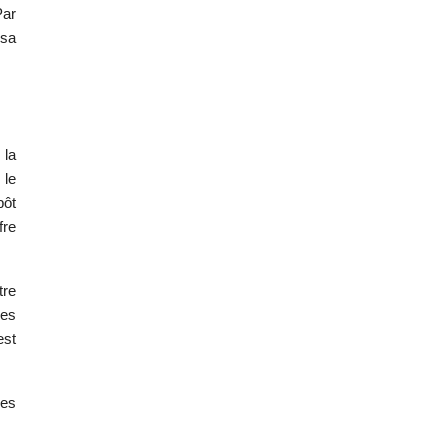
Par
 sa
 la
 le
pôt
fre
tre
les
est
des