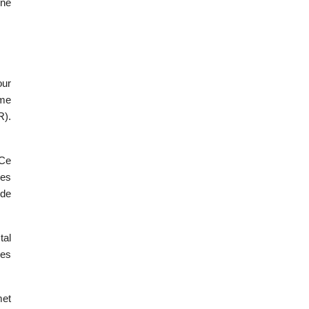
une
our
ime
R).
 Ce
des
 de
tal
des
met