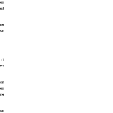
des
est
une
our
'il
ter
ion
des
ure
ion