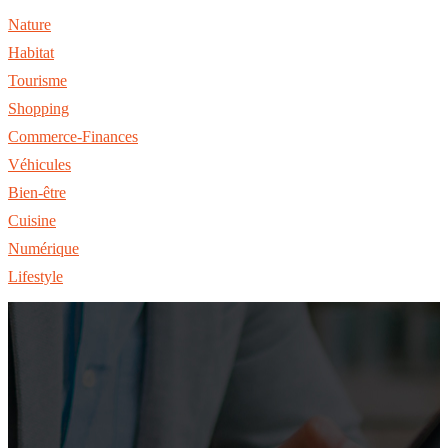
Nature
Habitat
Tourisme
Shopping
Commerce-Finances
Véhicules
Bien-être
Cuisine
Numérique
Lifestyle