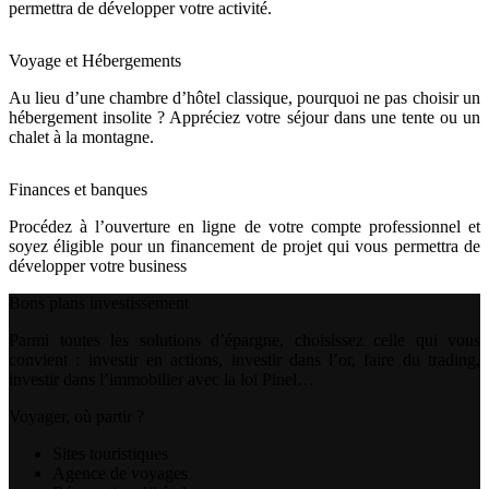
permettra de développer votre activité.
Voyage et Hébergements
Au lieu d’une chambre d’hôtel classique, pourquoi ne pas choisir un
hébergement insolite ? Appréciez votre séjour dans une tente ou un
chalet à la montagne.
Finances et banques
Procédez à l’ouverture en ligne de votre compte professionnel et
soyez éligible pour un financement de projet qui vous permettra de
développer votre business
Bons plans investissement
Parmi toutes les solutions d’épargne, choisissez celle qui vous
convient : investir en actions, investir dans l’or, faire du trading,
investir dans l’immobilier avec la loi Pinel…
Voyager, où partir ?
Sites touristiques
Agence de voyages