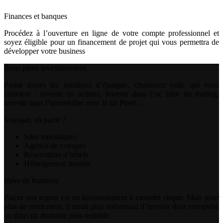
Finances et banques
Procédez à l’ouverture en ligne de votre compte professionnel et
soyez éligible pour un financement de projet qui vous permettra de
développer votre business
Bons plans investissement
Parmi toutes les solutions d’épargne, choisissez celle qui vous
convient : investir en actions, investir dans l’or, faire du trading,
investir dans l’immobilier avec la loi Pinel…
Voyager, où partir ?
Sites touristiques
Agence de voyages
Réservation d’hôtels
Hébergement insolite
Idées de business
Placer son argent est un investissement à moindre risque. Mais pour
plus de rendement, il serait plus intéressant d’investir dans entreprise
ou dans un domaine plus rentable.