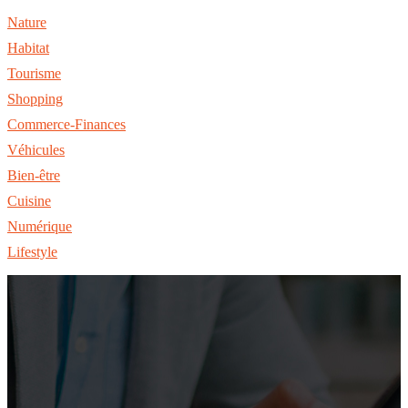
Nature
Habitat
Tourisme
Shopping
Commerce-Finances
Véhicules
Bien-être
Cuisine
Numérique
Lifestyle