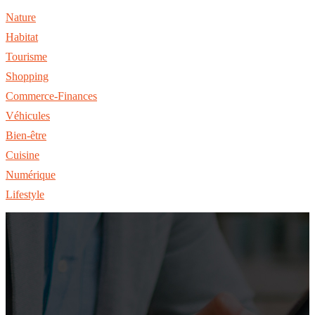
Nature
Habitat
Tourisme
Shopping
Commerce-Finances
Véhicules
Bien-être
Cuisine
Numérique
Lifestyle